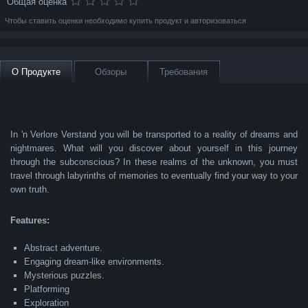
Общая оценка
Аркады и платформинг
Чтобы ставить оценки необходимо купить продукт и авторизоваться
Настольные игры, карты и казино
Казуалки
Platformers
О Продукте
Обзоры
Требования
MMO
Гонки
Ролевая игра
In 'n Verlore Verstand you will be transported to a reality of dreams and
Симуляция
nightmares. What will you discover about yourself in this journey
Стратегия
through the subconscious? In these realms of the unknown, you must
travel through labyrinths of memories to eventually find your way to your
Шутер
own truth.
Спорт
Features:
Software
Abstract adventure.
Audio & Video
Engaging dream-like environments.
Mysterious puzzles.
Platforming
E-Docs
Exploration