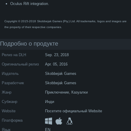
Oculus Rift integration.
Novels
Публицистика
Журналы
Copyright © 2015-2018 Skobbejak Games (Pty.) Ltd. All trademarks, logos and images are
the property of their respective companies.
Magazin
Подробно о продукте
DLH.net News
Cheats & Tips
Релиз на DLH
Sep. 23, 2018
Latest Articles
Оригинальный релиз
Apr. 05, 2016
Forum
Издатель
Skobbejak Games
Steam Kurator
Разработчик
Skobbejak Games
Жанр
Приключение
,
Казуалки
Субжанр
Инди
Website
Посетите официальный Website
Платформа
Язык
EN