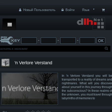
Новый Пользователь
Войти
Язык
Home
-
-
-
Browse by
On Sale
Platform
'n Verlore Verstand
Language
Key Type
In 'n Verlore Verstand you will b
transported to a reality of dreams an
Features
nightmares. What will you discove
about yourself in this journey throug
the subconscious? In these realms o
Games
the unknown, you must travel throug
labyrinths of memories to
Экшн
Приключение